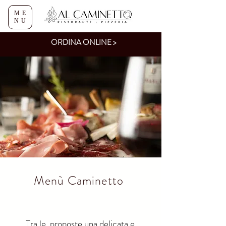
ME
NU
ORDINA ONLINE >
Menù Caminetto
Tra le proposte una delicata e